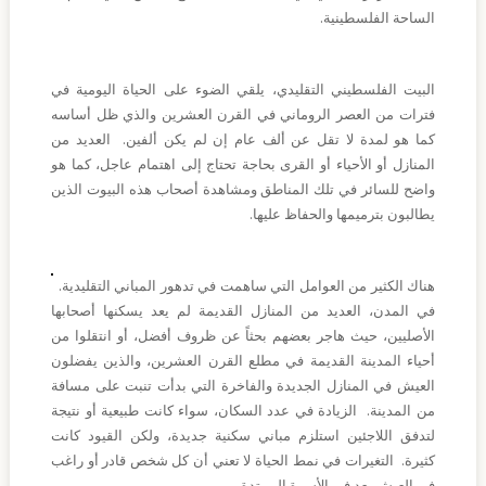
والطبيعية
الساحة الفلسطينية.
وسائط
متعددة
البيت الفلسطيني التقليدي، يلقي الضوء على الحياة اليومية في
فترات من العصر الروماني في القرن العشرين والذي ظل أساسه
اتصل
بنا
كما هو لمدة لا تقل عن ألف عام إن لم يكن ألفين. العديد من
المنازل أو الأحياء أو القرى بحاجة تحتاج إلى اهتمام عاجل، كما هو
واضح للسائر في تلك المناطق ومشاهدة أصحاب هذه البيوت الذين
يطالبون بترميمها والحفاظ عليها.
هناك الكثير من العوامل التي ساهمت في تدهور المباني التقليدية.
في المدن، العديد من المنازل القديمة لم يعد يسكنها أصحابها
الأصليين، حيث هاجر بعضهم بحثاً عن ظروف أفضل، أو انتقلوا من
أحياء المدينة القديمة في مطلع القرن العشرين، والذين يفضلون
العيش في المنازل الجديدة والفاخرة التي بدأت تنبت على مسافة
من المدينة. الزيادة في عدد السكان، سواء كانت طبيعية أو نتيجة
لتدفق اللاجئين استلزم مباني سكنية جديدة، ولكن القيود كانت
كثيرة. التغيرات في نمط الحياة لا تعني أن كل شخص قادر أو راغب
في العيش بعد في الأسرة الممتدة.