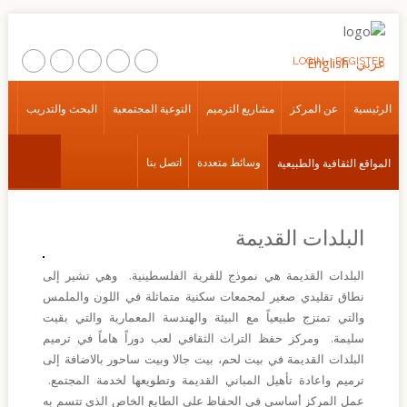
عربي
REGISTER
English
LOGIN
الرئيسية
الرئيسية
عن المركز
مشاريع الترميم
التوعية المجتمعية
البحث والتدريب
عن
وسائط متعددة
اتصل بنا
المواقع الثقافية والطبيعية
المركز
مشاريع
الترميم
البلدات القديمة
التوعية
البلدات القديمة هي نموذج للقرية الفلسطينية. وهي تشير إلى
المجتمعية
نطاق تقليدي صغير لمجمعات سكنية متماثلة في اللون والملمس
والتي تمتزج طبيعياً مع البيئة والهندسة المعمارية والتي بقيت
البحث
والتدريب
سليمة. ومركز حفظ التراث الثقافي لعب دوراً هاماً في ترميم
البلدات القديمة في بيت لحم، بيت جالا وبيت ساحور بالاضافة إلى
المواقع
ترميم واعادة تأهيل المباني القديمة وتطويعها لخدمة المجتمع.
الثقافية
عمل المركز أساسي في الحفاظ على الطابع الخاص الذي تتسم به