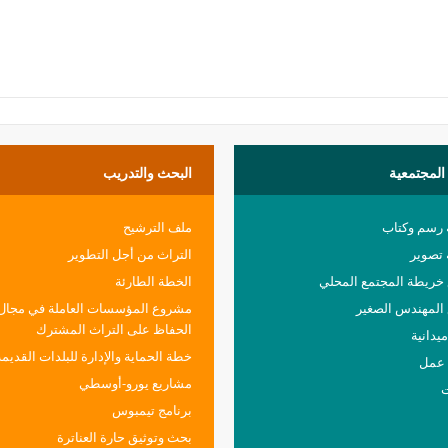
المجتمعية
البحث
والتدريب
 رسم وكتاب
ملف الترشيح
تصوير
التراث من أجل التطوير
ريطة المجتمع المحلي
الخطة الطارئة
المهندس الصغير
مشروع المؤسسات العاملة في مجال
الحفاظ على التراث المشترك
يدانية
خطة الحماية والإدارة للبلدات القديمة
عمل
مشاريع يورو-أوسطي
ت
برنامج تيمبوس
بحث وتوثيق حارة العناترة