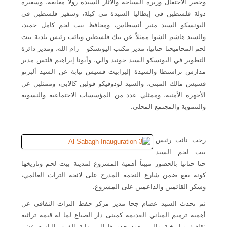
وحضر الاحتفال وزيرة السياحة والآثار السيدة رولا معايعة، وسفيرة
دولة فلسطين في إيطاليا السيدة مي كيلة، وسفير فلسطين في
اليونسكو السيد منير أنسطاس، ومحافظ بيت لحم كامل حميد،
والسيد هاشم الشوا ممثلاً عن بنك فلسطين ونائب رئيس بلدية بيت
لحم المحاميحنا حنانيا، مدير مكتب اليونسكو – رام الله،
ومدير دائرة
التطوير في اليونسكو السيد جونيد والي،
وأبونا إبراهيم فلتس مدير
مدارس تراسنطا والسيدة إليزابيث قسيس نيابة عن السيد ألبرتو
قسيس مالك المبنى، والسيد لودوفيكو فولين كالابي، وممثلين عن
الأجهزة الأمنية، وممثلي عدد من المؤسسات الاجتماعية والنسوية
والتنموية والمجتمع المحلي
.
رحب نائب رئيس
بيت لحم السيد
حنا حنانيا بالحضور مبيناً أهمية المشروع لمدينة بيت لحم وتاريخها
كونه يقع ضمن شارع النجمة المدرج على لائحة التراث العالمي،
وشكر القائمين والداعمين على المشروع.
ثم تحدث السيد عصام جحا مدير مركز حفظ التراث الثقافي عن
أهمية ترميم المباني القديمة كمبنى دار الصباغ لما له قيمة تراثية
ثقافية وتاريخية والتي تعود جذورها إلى نهاية القرن التاسع عشر