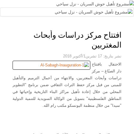
افتتاح مركز دراسات وأبحاث
المغتربين
نشر بتاريخ: 17 تشرين1/أكتوير 2018
الاحتفال بافتتاح
دار الصبّاغ – مركز
دراسات وأبحاث المغتربين، والانتهاء من أعمال الترميم والتأهيل
للمبنى من قبل مركز حفظ التراث الثقافي ضمن برنامج "التطوير
المحلي من خلال إعادة تأهيل مراكز البناء التاريخية وإحيائها في
المناطق الفلسطينية" بتمويل من الوكالة السويدية للتنمية الدولية
"سيدا" من خلال منظمة اليونسكو مكتب رام الله
.