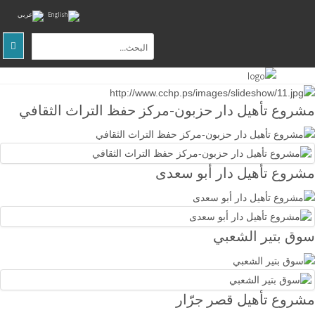
الصفحة
الرئيسية
مشروع تأهيل دار حزبون-مركز حفظ التراث الثقافي
عن
المركز
التوعية
مشروع تأهيل دار أبو سعدى
المجتمعية
البحث
والتدريب
سوق بتير الشعبي
المواقع
الثقافية
والطبيعية
مشروع تأهيل قصر جرّار
اتصل
بنا