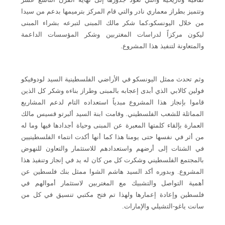
وتتميز بطراز معماري نادر والتي قام المركز بترميمها بدعم من سيدا
من خلال اليونسكو،كما شكر مالك المبنى لتبرعه بشراء المبنى
ليكون مركزاً لدراسات المغتربين وشكر المؤسسات الداعمة
والمتعاونة لتنفيذ هذا المشروع.
وثم تحدث ممثل اليونسكو في الأراضي الفلسطينية السيد لودوفيكو
فولين كالابي الذي أبدى إعجابه بالمبنى وطراز بناءه وشكر كل الذين
قاموا بإنجاز هذا المشروع مبدياً استعداده التام لدعم المشاريع
المماثلة للشعب الفلسطيني. وقامت ابنة السيد ألبرتو قسيس مالك
العمارة بإلقاء كلمتها المعبرة عن المبنى وحياة أجدادها فيها وما له
من أثر في نفسها حتى يومنا هذا كما أنها أكدت انتماء الفلسطينيين
في الشتات إلى أرضهم واستعدادهم للاستثمار والتعاون للنهوض
بالمجتمع الفلسطيني وشكرت كل من كان له يد في إنجاز وتنفيذ هذا
المشروع. وبدوره أكد السيد هاشم الشوا ممثل بنك فلسطين عن
أهمية التواصل والتشبيك مع المغتربين لاستثمار أموالهم في
فلسطين وإعادة إعمارها ولهذا تم فتح مكتبي تنسيق في كل من
سانت ياغو-التشيلي والإمارات.