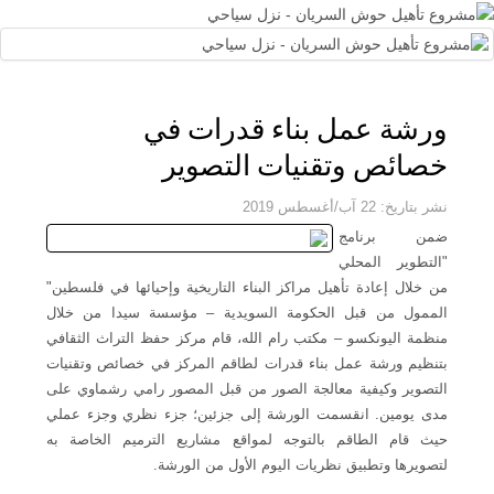
ورشة عمل بناء قدرات في
خصائص وتقنيات التصوير
نشر بتاريخ: 22 آب/أغسطس 2019
ضمن برنامج
"التطوير المحلي
من خلال إعادة تأهيل مراكز البناء التاريخية وإحيائها في فلسطين"
الممول من قبل الحكومة السويدية – مؤسسة سيدا من خلال
منظمة اليونكسو – مكتب رام الله، قام مركز حفظ التراث الثقافي
بتنظيم ورشة عمل بناء قدرات لطاقم المركز في خصائص وتقنيات
التصوير وكيفية معالجة الصور من قبل المصور رامي رشماوي على
مدى يومين. انقسمت الورشة إلى جزئين؛ جزء نظري وجزء عملي
حيث قام الطاقم بالتوجه لمواقع مشاريع الترميم الخاصة به
لتصويرها وتطبيق نظريات اليوم الأول من الورشة.