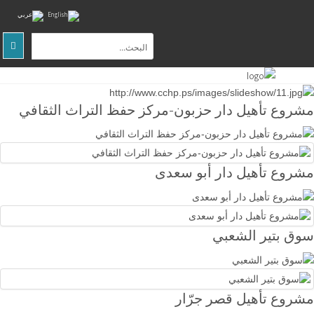
الصفحة
الرئيسية
مشروع تأهيل دار حزبون-مركز حفظ التراث الثقافي
عن
المركز
التوعية
مشروع تأهيل دار أبو سعدى
المجتمعية
البحث
والتدريب
سوق بتير الشعبي
المواقع
الثقافية
والطبيعية
مشروع تأهيل قصر جرّار
اتصل
بنا