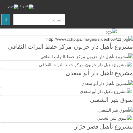
الصفحة
الرئيسية
مشروع تأهيل دار حزبون-مركز حفظ التراث الثقافي
عن
المركز
التوعية
مشروع تأهيل دار أبو سعدى
المجتمعية
البحث
والتدريب
سوق بتير الشعبي
المواقع
الثقافية
والطبيعية
مشروع تأهيل قصر جرّار
اتصل
بنا